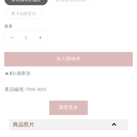
摩卡&搪瓷白
數量
加入購物車
🔥剰1個庫存
產品編號: F006-0003
瀏覽更多
商品照片