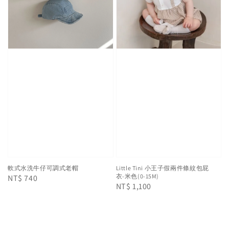
軟式水洗牛仔可調式老帽
Little Tini 小王子假兩件條紋包屁
衣-米色(0-15M)
Regular
NT$ 740
Regular
NT$ 1,100
price
price