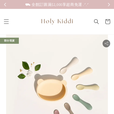
⛟ 全館訂購滿$2,000享超商免運 .ᐟ.ᐟ
部分現貨