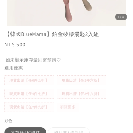
1
/4
【韓國BlueMama】鉑金矽膠湯匙2入組
Regular
NT$ 500
price
如未顯示庫存量則需預購♡
適用優惠
現貨出清【任6件五折】
現貨出清【任5件六折】
現貨出清【任4件七折】
現貨出清【任3件八折】
瀏覽更多
現貨出清【任2件九折】
顔色
薄荷綠&玫瑰紅
奶油黃&清新綠