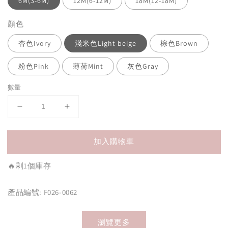
6M(3-6M)
12M(6-12M)
18M(12-18M)
顏色
杏色Ivory
淺米色Light beige
棕色Brown
粉色Pink
薄荷Mint
灰色Gray
數量
加入購物車
🔥剰1個庫存
產品編號: F026-0062
瀏覽更多