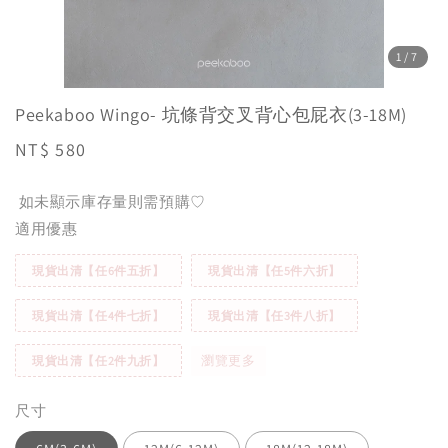
1
/7
Peekaboo Wingo- 坑條背交叉背心包屁衣(3-18M)
Regular
NT$ 580
price
如未顯示庫存量則需預購♡
適用優惠
現貨出清【任6件五折】
現貨出清【任5件六折】
現貨出清【任4件七折】
現貨出清【任3件八折】
瀏覽更多
現貨出清【任2件九折】
尺寸