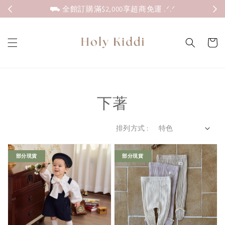
⛟ 全館訂購滿$2,000享超商免運 .ᐟ.ᐟ
下著
排列方式 :
部分現貨
部分現貨