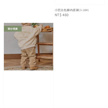
小芭比包腳內搭褲(3-18M)
Regular
NT$ 460
price
部分現貨