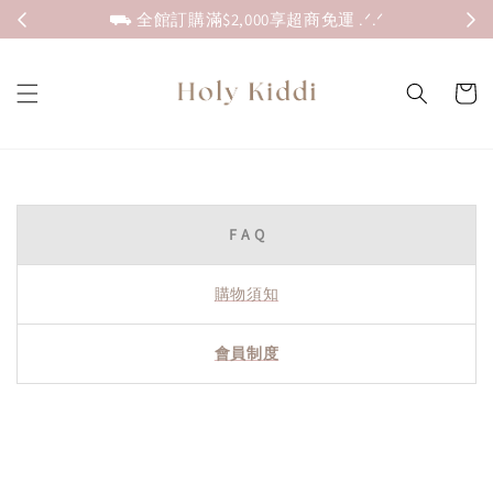
⛟ 全館訂購滿$2,000享超商免運 .ᐟ.ᐟ
F A Q
購物須知
會員制度