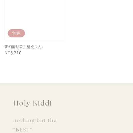
售完
夢幻蕾絲公主髮夾(2入)
Regular
NT$ 210
price