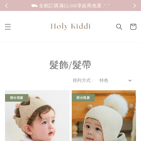
⛟ 全館訂購滿$2,000享超商免運 .ᐟ.ᐟ
髮飾/髮帶
排列方式 :
部分現貨
部分現貨