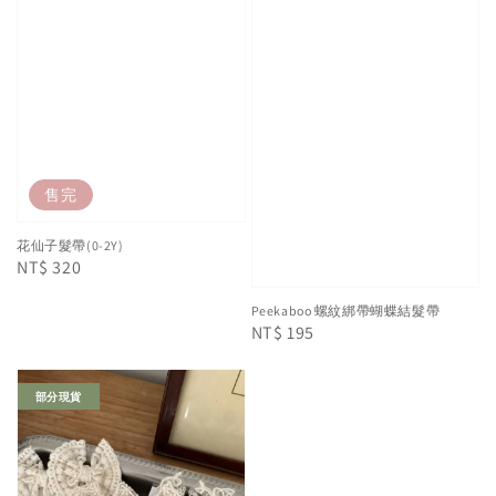
售完
花仙子髮帶(0-2Y)
Regular
NT$ 320
price
Peekaboo 螺紋綁帶蝴蝶結髮帶
Regular
NT$ 195
price
部分現貨