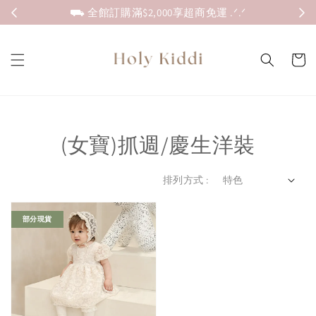
⛟ 全館訂購滿$2,000享超商免運 .ᐟ.ᐟ
(女寶)抓週/慶生洋裝
排列方式 :
部分現貨